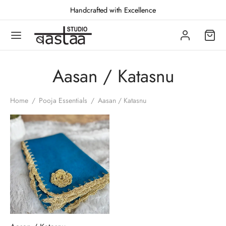
Handcrafted with Excellence
Aasan / Katasnu
Back
Back
Back
Home
/
Pooja Essentials
/
Aasan / Katasnu
TCHES
CHETS
JA ESSENTIALS
oidered
het Batwas
prakari puja set
ed
het Purses
n / Katasnu
den
yik Bag